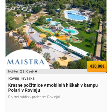
430,00€
Nočitev:
2
| Oseb:
6
Rovinj, Hrvaška
Krasne počitnice v mobilnih hiškah v kampu
Polari v Rovinju
Poletni oddih v prelepem Rovinju!