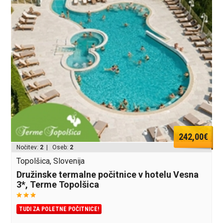
242,00€
Nočitev:
2
| Oseb:
2
Topolšica, Slovenija
Družinske termalne počitnice v hotelu Vesna
3*, Terme Topolšica
TUDI ZA POLETNE POČITNICE!