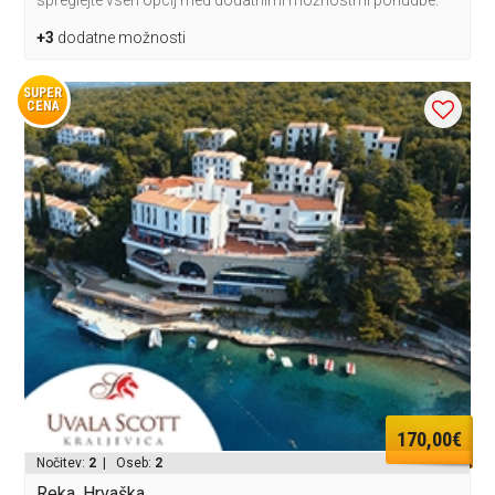
spreglejte vseh opcij med dodatnimi možnostmi ponudbe.
+3
dodatne možnosti
SUPER
CENA
170,00€
Nočitev:
2
| Oseb:
2
Reka, Hrvaška