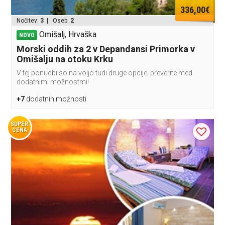
336,00€
Nočitev:
3
| Oseb:
2
Omišalj, Hrvaška
NOVO
Morski oddih za 2 v Depandansi Primorka v
Omišalju na otoku Krku
V tej ponudbi so na voljo tudi druge opcije, preverite med
dodatnimi možnostmi!
+7
dodatnih možnosti
SUPER
CENA