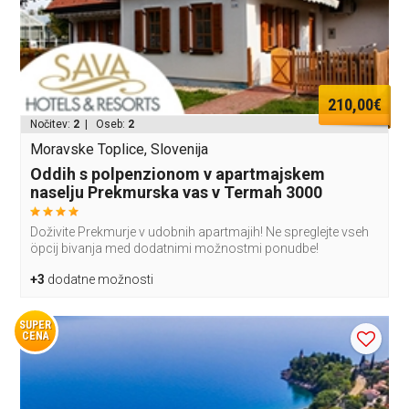
210,00€
Nočitev:
2
| Oseb:
2
Moravske Toplice, Slovenija
Oddih s polpenzionom v apartmajskem
naselju Prekmurska vas v Termah 3000
Doživite Prekmurje v udobnih apartmajih! Ne spreglejte vseh
öpcij bivanja med dodatnimi možnostmi ponudbe!
+3
dodatne možnosti
SUPER
CENA