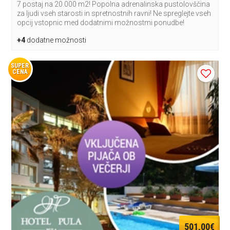
7 postaj na 20.000 m2! Popolna adrenalinska pustolovščina
za ljudi vseh starosti in spretnostnih ravni! Ne spreglejte vseh
opcij vstopnic med dodatnimi možnostmi ponudbe!
+4
dodatne možnosti
SUPER
CENA
501,00€