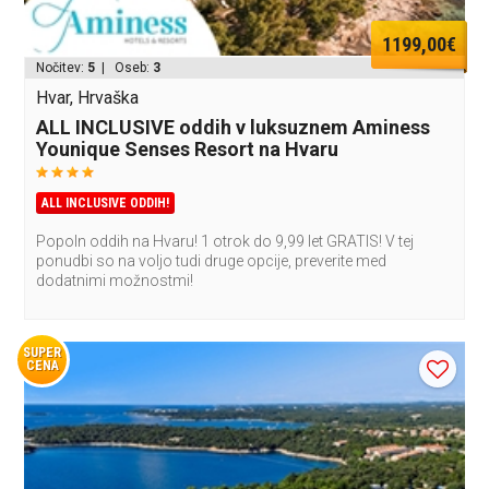
1199,00€
Nočitev:
5
| Oseb:
3
Hvar, Hrvaška
ALL INCLUSIVE oddih v luksuznem Aminess
Younique Senses Resort na Hvaru
ALL INCLUSIVE ODDIH!
Popoln oddih na Hvaru! 1 otrok do 9,99 let GRATIS! V tej
ponudbi so na voljo tudi druge opcije, preverite med
dodatnimi možnostmi!
SUPER
CENA