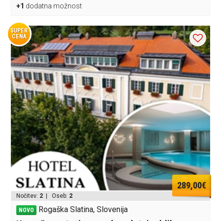
+1
dodatna možnost
SUPER
CENA
289,00€
Nočitev:
2
| Oseb:
2
Rogaška Slatina, Slovenija
NOVO