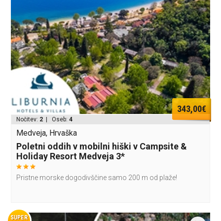
343,00€
Nočitev:
2
| Oseb:
4
Medveja, Hrvaška
Poletni oddih v mobilni hiški v Campsite &
Holiday Resort Medveja 3*
Pristne morske dogodivščine samo 200 m od plaže!
SUPER