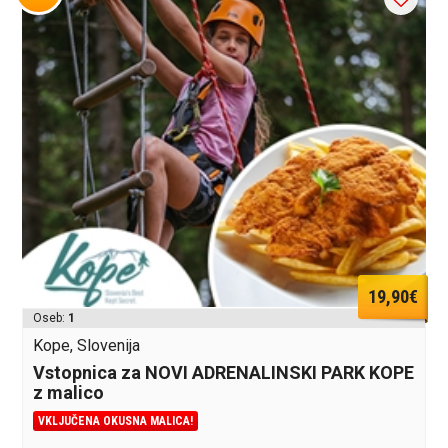
19,90€
Oseb:
1
Kope, Slovenija
Vstopnica za NOVI ADRENALINSKI PARK KOPE
z malico
VKLJUČENA OKUSNA MALICA!