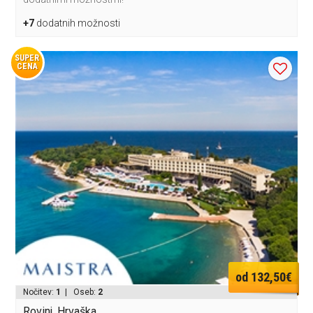
+7
dodatnih možnosti
SUPER
CENA
od 132,50€
Nočitev:
1
| Oseb:
2
Rovinj, Hrvaška