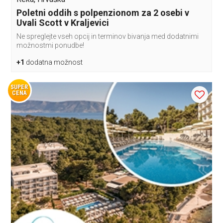
Poletni oddih s polpenzionom za 2 osebi v
Uvali Scott v Kraljevici
Ne spreglejte vseh opcij in terminov bivanja med dodatnimi
možnostmi ponudbe!
+1
dodatna možnost
SUPER
CENA