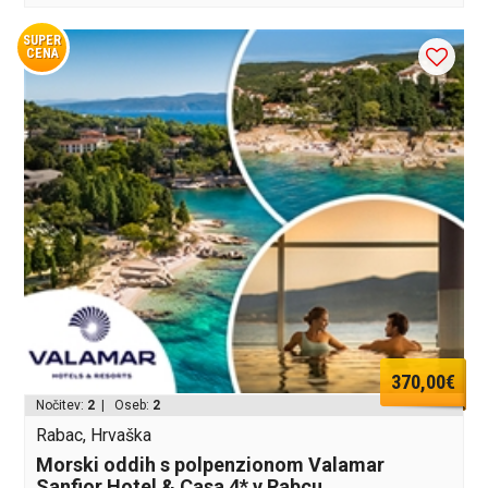
SUPER
CENA
370,00€
Nočitev:
2
| Oseb:
2
Rabac, Hrvaška
Morski oddih s polpenzionom Valamar
Sanfior Hotel & Casa 4* v Rabcu