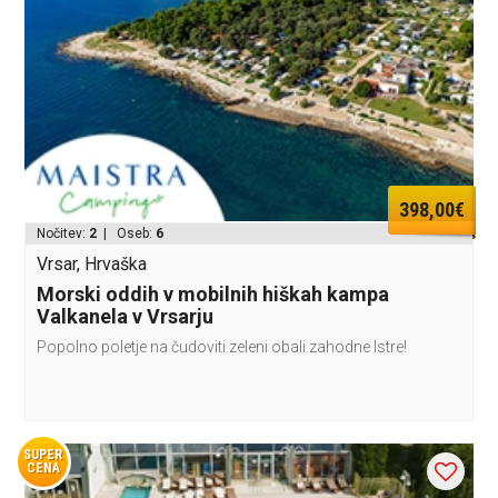
398,00€
Nočitev:
2
| Oseb:
6
Vrsar, Hrvaška
Morski oddih v mobilnih hiškah kampa
Valkanela v Vrsarju
Popolno poletje na čudoviti zeleni obali zahodne Istre!
SUPER
CENA