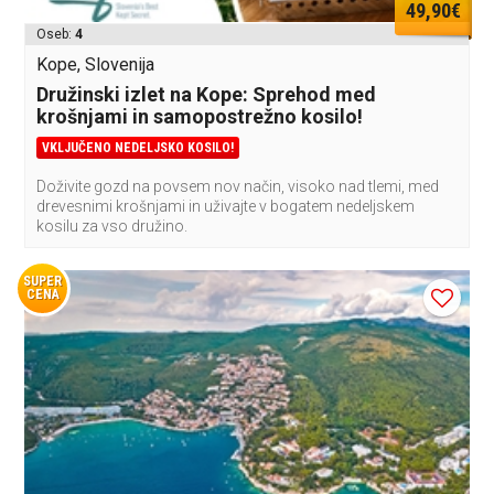
49,90€
Oseb:
4
Kope, Slovenija
Družinski izlet na Kope: Sprehod med
krošnjami in samopostrežno kosilo!
VKLJUČENO NEDELJSKO KOSILO!
Doživite gozd na povsem nov način, visoko nad tlemi, med
drevesnimi krošnjami in uživajte v bogatem nedeljskem
kosilu za vso družino.
SUPER
CENA