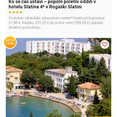
Ko se čas ustavi – popoln poletni oddih v
hotelu Slatina 4* v Rogaški Slatini
Sodoben zdraviliški zdravstveni center! Vrednost kupona je
57,80 €. Razliko 231,20 € do polne cene (289,00 €) plačate
direktno ponudniku.
SUPER
CENA