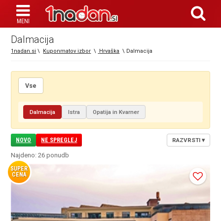
Dalmacija
1nadan.si
\
Kuponmatov izbor
\
Hrvaška
\
Dalmacija
Vse
Dalmacija
Istra
Opatija in Kvarner
NOVO
NE SPREGLEJ
RAZVRSTI
▾
Najdeno: 26 ponudb
SUPER
CENA