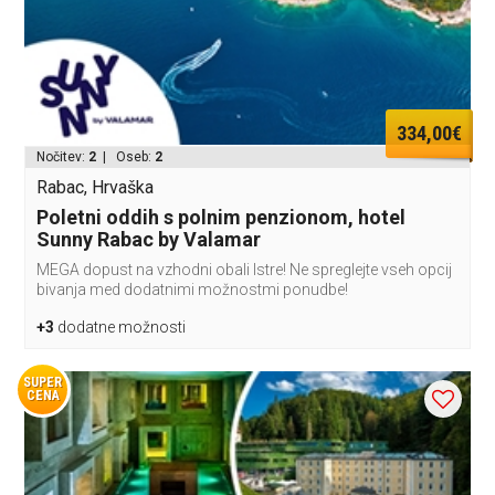
334,00€
Nočitev:
2
| Oseb:
2
Rabac, Hrvaška
Poletni oddih s polnim penzionom, hotel
Sunny Rabac by Valamar
MEGA dopust na vzhodni obali Istre! Ne spreglejte vseh opcij
bivanja med dodatnimi možnostmi ponudbe!
+3
dodatne možnosti
SUPER
CENA