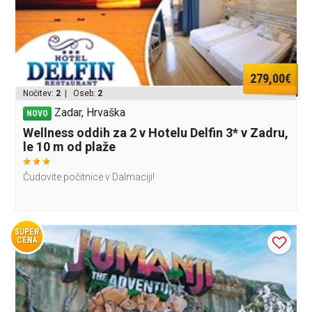
279,00€
Nočitev:
2
| Oseb:
2
Zadar, Hrvaška
NOVO
Wellness oddih za 2 v Hotelu Delfin 3* v Zadru,
le 10 m od plaže
Čudovite počitnice v Dalmaciji!
SUPER
CENA