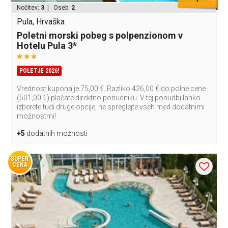
Nočitev:
3
| Oseb:
2
Pula, Hrvaška
Poletni morski pobeg s polpenzionom v
Hotelu Pula 3*
POLETJE 2026!
Vrednost kupona je 75,00 €. Razliko 426,00 € do polne cene
(501,00 €) plačate direktno ponudniku. V tej ponudbi lahko
izberete tudi druge opcije, ne spreglejte vseh med dodatnimi
možnostmi!
+5
dodatnih možnosti
SUPER
CENA