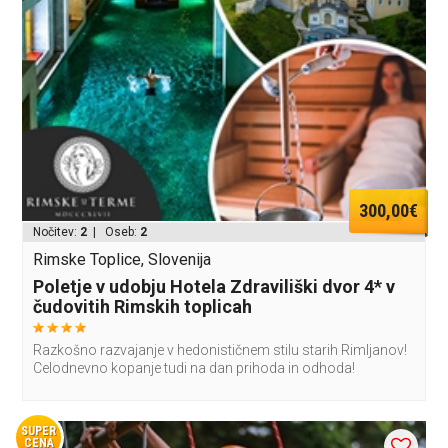
300,00€
Nočitev:
2
| Oseb:
2
Rimske Toplice, Slovenija
Poletje v udobju Hotela Zdraviliški dvor 4* v
čudovitih Rimskih toplicah
Razkošno razvajanje v hedonističnem stilu starih Rimljanov!
Celodnevno kopanje tudi na dan prihoda in odhoda!
SUPER
CENA