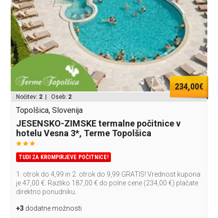
234,00€
Nočitev:
2
| Oseb:
2
Topolšica, Slovenija
JESENSKO-ZIMSKE termalne počitnice v
hotelu Vesna 3*, Terme Topolšica
TUDI ZA KROMPIRJEVE POČITNICE!
1. otrok do 4,99 in 2. otrok do 9,99 GRATIS! Vrednost kupona
je 47,00 €. Razliko 187,00 € do polne cene (234,00 €) plačate
direktno ponudniku.
+3
dodatne možnosti