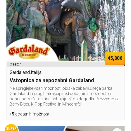
45,00€
Oseb:
1
Gardaland,Italija
Vstopnica za nepozabni Gardaland
Ne spreglejte vseh možnosti obiska zabaviščnega parka
Gardaland in drugih atrakcij med dodatnimi možnostmi
ponudbe. V Gardaland prihajajo 3 top dogodki: Prezzemolo
Berry Bites, K-Pop Festival in Minecraft!
+5
dodatnih možnosti
SUPER