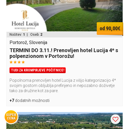
od 90,00€
Nočitev:
1
| Oseb:
2
Portorož, Slovenija
TERMINI DO 3.11.! Prenovljen hotel Lucija 4* s
polpenzionom v Portorožu!
TUDI ZA KROMPIRJEVE POČITNICE!
Popolnoma prenovljen hotel Lucija z višjo kategorizacijo 4*
svojim gostom obljublja prefinjeno in nepozabno doživetje
tako za družine kot za pare.
+7
dodatnih možnosti
SUPER
CENA