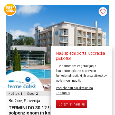
SUPER
CENA
Naš spletni portal uporablja
piškotke
... z namenom zagotavljanja
kvalitetne spletne storitve in
funkcionalnosti, ki jih brez piškotkov
ne bi mogli nuditi.
od 152,80€
Podrobnosti o piškotkih na
1nadan.si
Nočitev:
1
| Oseb:
2
Brežice, Slovenija
Sprejmi in nadaljuj
TERMINI DO 30.12.! Hotel Čatež 3* s
polpenzionom in kopanjem v Termah Čatež!