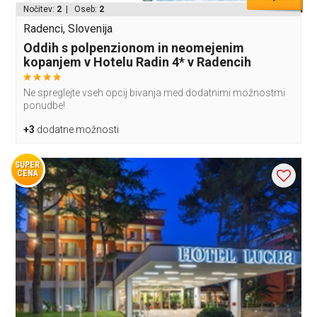
Nočitev:
2
| Oseb:
2
Radenci, Slovenija
Oddih s polpenzionom in neomejenim
kopanjem v Hotelu Radin 4* v Radencih
Ne spreglejte vseh opcij bivanja med dodatnimi možnostmi
ponudbe!
+3
dodatne možnosti
SUPER
CENA