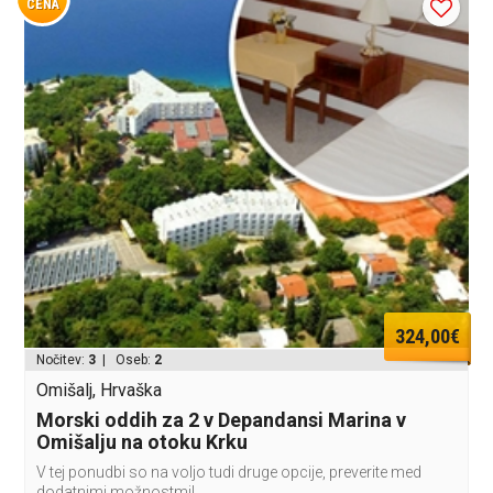
CENA
324,00€
Nočitev:
3
| Oseb:
2
Omišalj, Hrvaška
Morski oddih za 2 v Depandansi Marina v
Omišalju na otoku Krku
V tej ponudbi so na voljo tudi druge opcije, preverite med
dodatnimi možnostmi!