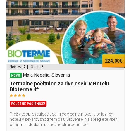
224,00€
Nočitev:
2
| Oseb:
2
Mala Nedelja, Slovenija
NOVO
Termalne počitnice za dve osebi v Hotelu
Bioterme 4*
POLETNE POČITNICE!
Preživite sproščujoče počitnice v edinem okolju prijaznem
hotelu v severovzhodnem delu Slovenije. Ne spreglejte vseh
opcij med dodatnimi možnostmi ponudbe.