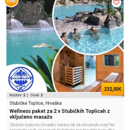
CENA
232,00€
Nočitev:
2
| Oseb:
2
Stubičke Toplice, Hrvaška
Wellness paket za 2 v Stubičkih Toplicah z
vključeno masažo
Obiščite čudovito hrvaško naravo tik ob slovenski meji! Ne