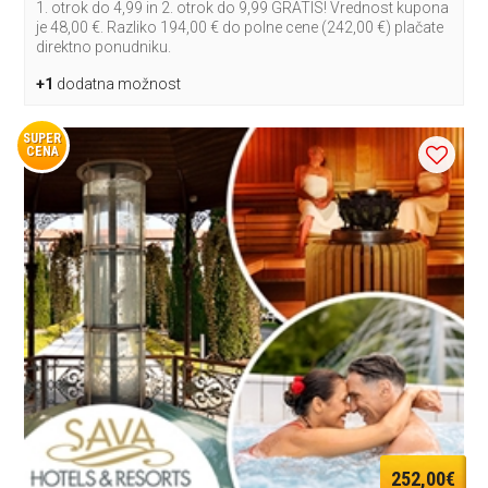
1. otrok do 4,99 in 2. otrok do 9,99 GRATIS! Vrednost kupona
je 48,00 €. Razliko 194,00 € do polne cene (242,00 €) plačate
direktno ponudniku.
+1
dodatna možnost
SUPER
CENA
252,00€