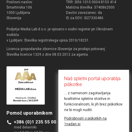
Poslovni naslov:
TRR: SI56 1010 0004 8153 414
Šmartinska 106
Matična številka: 3740862000
1000 Ljubljana
Davčni zavezanec: da
Slovenija
ID za DDV: SI27330486
Podjetje Media Lab d.o.o. je vpisano v sodni register pri Okrožnem
sodišču
v Ljubljani: Številka registrskega vpisa 2010/18231.
Licenca gospodarske zbornice Slovenije za prodajo potovanj.
Številka licence 1329 z dne 08.03.2012 za agenta.
Naš spletni portal uporablja
piškotke
... z namenom zagotavljanja
kvalitetne spletne storitve in
funkcionalnosti, ki jih brez piškotkov
ne bi mogli nuditi.
Pomoč uporabnikom
Želite objaviti ponudbo
Podrobnosti o piškotkih na
+386 (0)1 235 55 00
Kontakt za poslovne uporabnike
1nadan.si
med delavniki