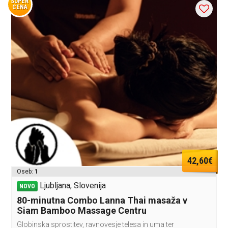
SUPER
CENA
42,60€
Oseb:
1
Ljubljana, Slovenija
NOVO
80-minutna Combo Lanna Thai masaža v
Siam Bamboo Massage Centru
Globinska sprostitev, ravnovesje telesa in uma ter