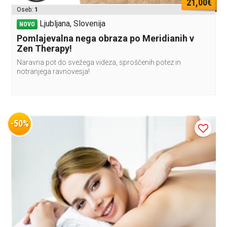
21,00€
Oseb:
1
Ljubljana, Slovenija
NOVO
Pomlajevalna nega obraza po Meridianih v
Zen Therapy!
Naravna pot do svežega videza, sproščenih potez in
notranjega ravnovesja!
-50%