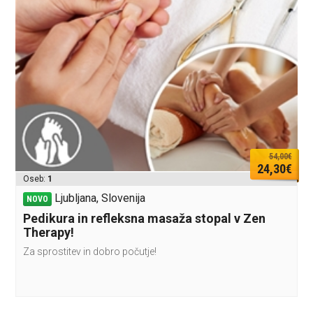
54,00€
24,30€
Oseb:
1
Ljubljana, Slovenija
NOVO
Pedikura in refleksna masaža stopal v Zen
Therapy!
Za sprostitev in dobro počutje!