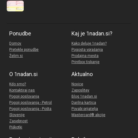
Ponudbe
Kaj je 1nadan.si?
Domov
Kako deluje 1nadan?
Pretekle ponudbe
Pogosta vprašanja
Želim si
Prodajna mesta
Printbox tiskanje
O 1nadan.si
Aktualno
Kdo smo?
Novice
Kontaktiraj nas
Zaposlitev
Pogoji poslovanja
Blog 1nadan.si
Pogoji poslovanja - Petrol
Darilna kartica
Pogoji poslovanja - Pošta
Povabi prijatelja
Slovenije
Mastercard® akcije
Zasebnost
Piškotki